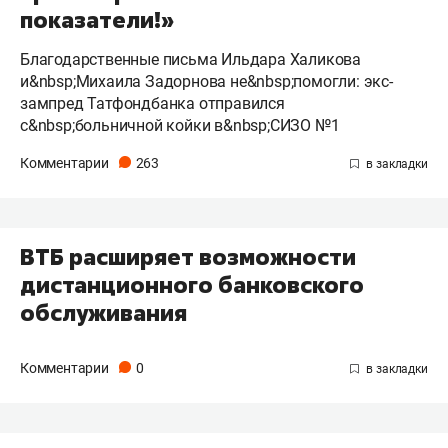
показатели!»
Благодарственные письма Ильдара Халикова
и&nbsp;Михаила Задорнова не&nbsp;помогли: экс-
зампред Татфондбанка отправился
с&nbsp;больничной койки в&nbsp;СИЗО №1
Комментарии
263
ВТБ расширяет возможности
дистанционного банковского
обслуживания
Комментарии
0