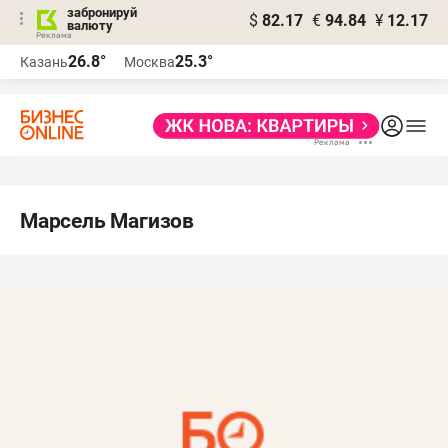
забронируй
$
82.17
€
94.84
¥
12.17
валюту
26.8°
25.3°
Казань
Москва
Марсель Магизов