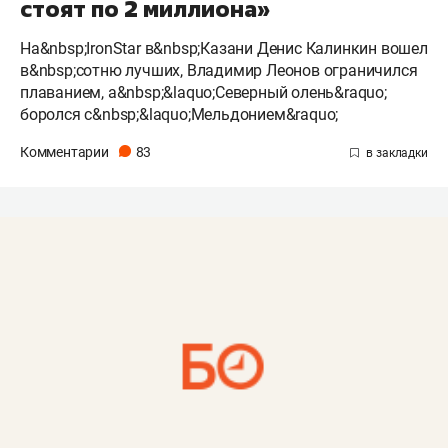
стоят по 2 миллиона»
На&nbsp;IronStar в&nbsp;Казани Денис Калинкин вошел
в&nbsp;сотню лучших, Владимир Леонов ограничился
плаванием, а&nbsp;&laquo;Северный олень&raquo;
боролся с&nbsp;&laquo;Мельдонием&raquo;
Комментарии
83