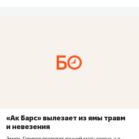
«Ак Барс» вылезает из ямы травм
и невезения
Эмиль Гарипов проводит лучший матч сезона, а в