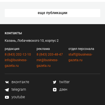
еще публикации
контакты
Казань, Лобачевского 10, корпус 2
редакция
реклама
отдел персонала
8 (843) 202-12-10
8 (843) 203-48-47
staff@business-
info@business-
mir@business-
gazeta.ru
gazeta.ru
gazeta.ru
вконтакте
twitter
telegram
дзен
youtube